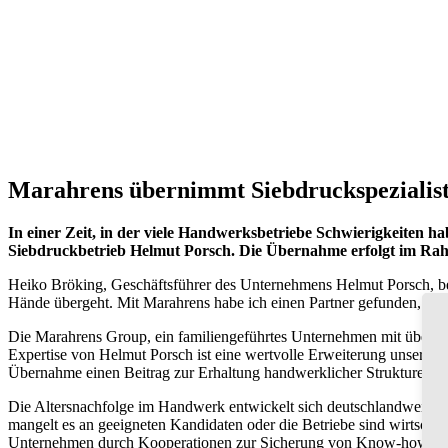
Marahrens übernimmt Siebdruckspezialis
In einer Zeit, in der viele Handwerksbetriebe Schwierigkeiten
Siebdruckbetrieb Helmut Porsch. Die Übernahme erfolgt im Rahmen
Heiko Bröking, Geschäftsführer des Unternehmens Helmut Porsch, beto
Hände übergeht. Mit Marahrens habe ich einen Partner gefunden, der 
Die Marahrens Group, ein familiengeführtes Unternehmen mit über 75
Expertise von Helmut Porsch ist eine wertvolle Erweiterung unseres S
Übernahme einen Beitrag zur Erhaltung handwerklicher Strukturen in
Die Altersnachfolge im Handwerk entwickelt sich deutschlandweit z
mangelt es an geeigneten Kandidaten oder die Betriebe sind wirtschaf
Unternehmen durch Kooperationen zur Sicherung von Know-how und 