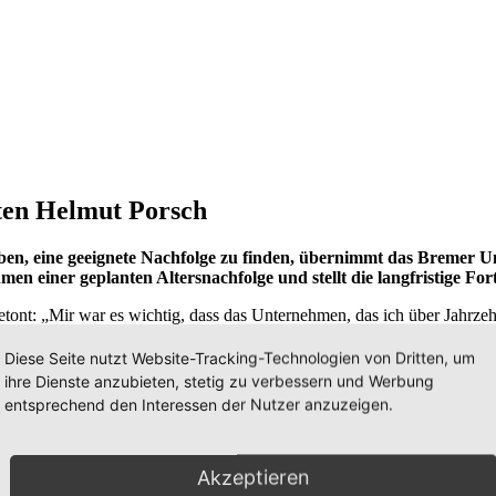
ten Helmut Porsch
 haben, eine geeignete Nachfolge zu finden, übernimmt das Breme
 einer geplanten Altersnachfolge und stellt die langfristige For
nt: „Mir war es wichtig, dass das Unternehmen, das ich über Jahrzehn
nicht nur aus der Region stammt, sondern auch unsere Werte und Qualit
Diese Seite nutzt Website-Tracking-Technologien von Dritten, um
 Jahren Erfahrung in der Beschilderungs- und Druckbranche, sieht in
ihre Dienste anzubieten, stetig zu verbessern und Werbung
iebdruck-Bereiches“, erklärt Jan-Christian Hashagen, Geschäftsführer 
entsprechend den Interessen der Nutzer anzuzeigen.
 Bremen: „Ein Anliegen, das uns als Familienunternehmen besonders a
u einer großen Herausforderung. Laut aktuellen Informationen der Ha
tlich schwer vermittelbar. Die gelungene Übergabe von Helmut Porsch a
Akzeptieren
Arbeitsplätzen beitragen können.