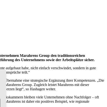
r Unternehmen Marahrens Group den traditionsreichen
tführung des Unternehmens sowie der Arbeitsplätze sicher.
te aufgebaut habe, nicht einfach verschwindet, sondern in gute
ätsansprüche teilt.“
 der Übernahme eine strategische Ergänzung ihrer Kompetenzen. „Die
der Marahrens Group. Zugleich leistet Marahrens mit dieser
m Herzen liegt“, so Hashagen weiter.
ndwerkskammern bleiben viele Unternehmen ohne Nachfolger – oft
n Marahrens ist daher ein positives Beispiel, wie regionale