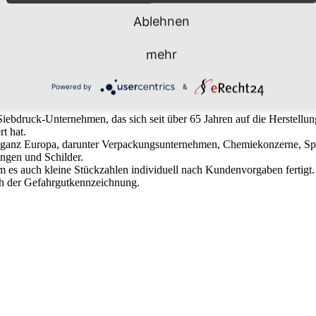
Ablehnen
roduktionshallen der Marahrens Group: „Unsere Kunden können weiterhin
re Kräfte – und senden ein deutliches Signal: „Handwerk hat Zukunf
mehr
Powered by
&
s Siebdruck-Unternehmen, das sich seit über 65 Jahren auf die Herstel
t hat.
 ganz Europa, darunter Verpackungsunternehmen, Chemiekonzerne, Sped
ngen und Schilder.
em es auch kleine Stückzahlen individuell nach Kundenvorgaben fertig
ch der Gefahrgutkennzeichnung.